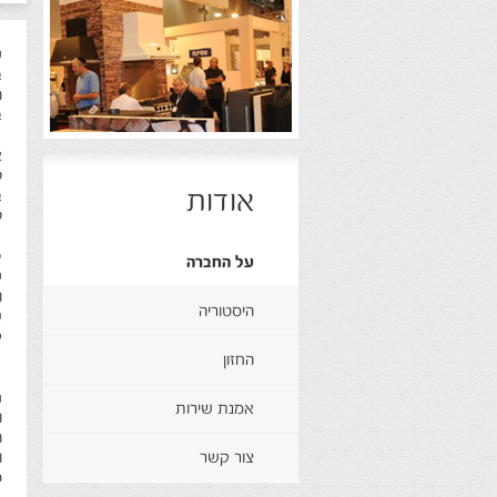
ש
ה
ב
א
ל
אודות
ב
ל
ל
על החברה
ש
ו
היסטוריה
ע
ק
החזון
ח
אמנת שירות
ו
ה
צור קשר
ו
מ