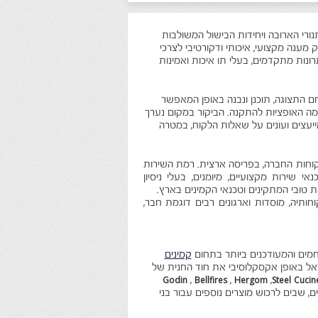
ורי הארובה ויחידות הבישול המשולבות
צרים רחב ביותר ומעניק מענה מקצועי, איכותי ודקורטיבי לצרכי
ות מתקדמים, בעלי תו איכות ואמינות
ם התצוגה, תוכנן ונבנה באופן המאפשר
ה האופציות להתקנה. הביקור במקום נערך
ייעצים ועונים על שאלות הלקוח, במטרה
לקוחות החברה, בפריסה ארצית. רמת השירות
 שירות מקצועיים, מיומנים, בעלי ניסיון
ת טובי המתקינים וטכנאי הקמינים בארץ.
חותיה, מוסדות וארגונים רבים דוגמת חבר,
חמים והמעודכנים ביותר בתחום
קמינים
שראל באופן אקסקלוסיבי את חוד החנית של
Godin
,
Bellfires
,
Hergom
,
Steel Cucin
ים, שבים לרכוש מוצרים נוספים עבור בני