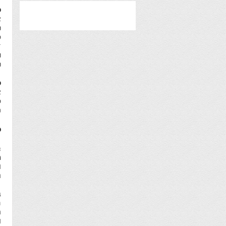
ס
א
ה
מ
ד
ו
ה
ס
א
מ
ח
מ
ב
מ
ו
נ
ב
ה
ח
ו