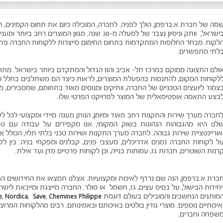
מה של חברת א.ברפמן, הולך לפניה. לחברה, המובילה כיום את תחום הקמינים, תנ
בישראל, וותק וניסיון נצבר של למעלה מ-30 שנה. מגוון המו
לקוח. מבחר החלופות המתקדמות בתחום החימום מייצרות ללקוחות החברה פתרונ
לתי מתפשרים.
ולם התצוגה ממוקם במרכז תל- אביב והנו הגדול והמתקדם ביותר בישראל. מתח
לקוחות המקום, להתנסות בהפעלת המוצרים, לראות כיצד הם משתלבים בחלל ומ
צמוד ליועצים הטכניים של החברה, וותיקים ומנוסים מאוד בתחומם, שמסבירים, מ
בצע התאמה אופטימאלית של המוצר לפרויקט הפרטי שלו.
חברה מערך שירות והתקנות רחב מאוד ומיומן, הנותן מענה מיידי ומקצועי לכל 
לנו היא מהגבוהות הנהוגות בשוק המקומי, אנו מקפידים על עבודה עם טכנאי
אוריינטציית שירות גבוהה. לחברה מערך התקנות ושירות טכני בלתי תלוי, הכולל א
ל לקוחות החברה נמנים אדריכלים, מעצבי פנים, קבלנים ומפקחי בניה. בין לקו
רנות השוטרים, חברות גז, עמותות בנייה, וכן לקוחות פרטיים מדן ועד אילת.
ברת א.ברפמן, הנה שם נרדף לאיכות ומקצועיות. אצלנו תמצאו את החידושים ה
יחידות הבישול, על בסיס עצים, גז, חשמל או סולר. החברה מייצגת ומייבאת לי
מותגים הנחשבים והמובילים בעולם דוגמת
Chemines Philippe
,
Save
,
Nordica
,
e
איכותיים נוספים. מוצרי גודין בולטים באיכותם ובאמינותם. רבים מהלקוחות המרוצ
שפחה וחברים.