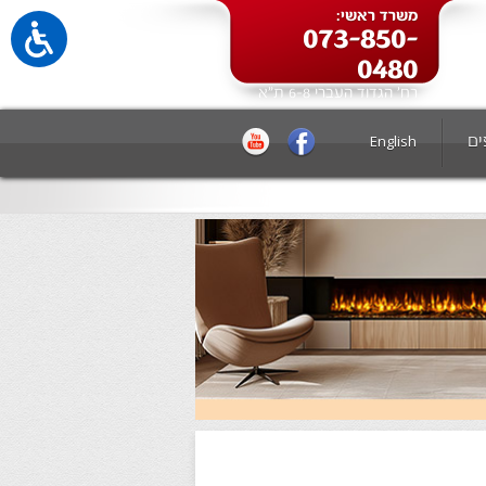
משרד ראשי:
073-850-
0480
רח' הגדוד העברי 6-8 ת"א
ים
English