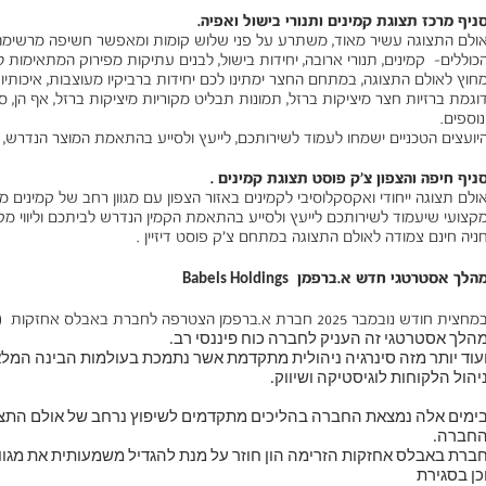
ניף מרכז תצוגת קמינים ותנורי בישול ואפיה.
ולם התצוגה עשיר מאוד, משתרע על פני שלוש קומות ומאפשר חשיפה מרשימה 
כוללים- קמינים, תנורי ארובה, יחידות בישול, לבנים עתיקות מפירוק המתאימות לח
חוץ לאולם התצוגה, במתחם החצר ימתינו לכם יחידות ברביקיו מעוצבות, איכותי
וגמת ברזיות חצר מיציקות ברזל, תמונות תבליט מקוריות מיציקות ברזל, אף הן,
נוספים.
יועצים הטכניים ישמחו לעמוד לשירותכם, לייעץ ולסייע בהתאמת המוצר הנדרש, 
ניף חיפה והצפון צ'ק פוסט תצוגת קמינים .
ולם תצוגה ייחודי ואקסקלוסיבי לקמינים באזור הצפון עם מגוון רחב של קמינים מ
קצועי שיעמוד לשירותכם לייעץ ולסייע בהתאמת הקמין הנדרש לביתכם וליווי 
ניה חינם צמודה לאולם התצוגה במתחם צ'ק פוסט דיזיין .
הלך אסטרטגי חדש א.ברפמן
Babels Holdings
(
מחצית חודש נובמבר 2025 חברת א.ברפמן הצטרפה לחברת באבלס אחזקות
הלך אסטרטגי זה העניק לחברה כוח פיננסי רב.
עוד יותר מזה סינרגיה ניהולית מתקדמת אשר נתמכת בעולמות הבינה המ
יהול הלקוחות לוגיסטיקה ושיווק.
ימים אלה נמצאת החברה בהליכים מתקדמים לשיפוץ נרחב של אולם התצ
חברה.
ברת באבלס אחזקות הזרימה הון חוזר על מנת להגדיל משמעותית את מגוו
כן בסגירת