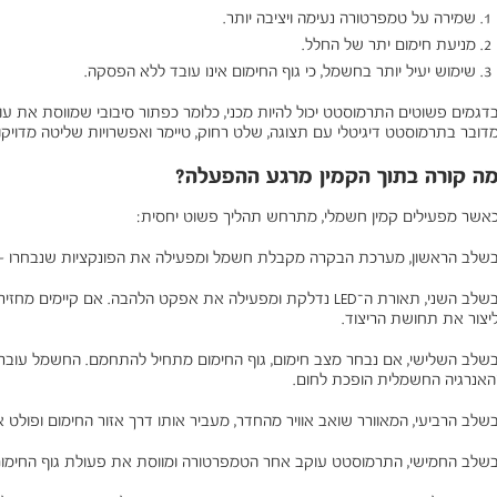
שמירה על טמפרטורה נעימה ויציבה יותר.
מניעת חימום יתר של החלל.
שימוש יעיל יותר בחשמל, כי גוף החימום אינו עובד ללא הפסקה.
דגמים פשוטים התרמוסטט יכול להיות מכני, כלומר כפתור סיבובי שמווסת את ע
דובר בתרמוסטט דיגיטלי עם תצוגה, שלט רחוק, טיימר ואפשרויות שליטה מדויקות
ה קורה בתוך הקמין מרגע ההפעלה?
אשר מפעילים קמין חשמלי, מתרחש תהליך פשוט יחסית:
שלב הראשון, מערכת הבקרה מקבלת חשמל ומפעילה את הפונקציות שנבחרו - ל
בשלב השני, תאורת ה־LED נדלקת ומפעילה את אפקט הלהבה. אם קיימים
יצור את תחושת הריצוד.
שלב השלישי, אם נבחר מצב חימום, גוף החימום מתחיל להתחמם. החשמל עובר דר
האנרגיה החשמלית הופכת לחום.
שלב הרביעי, המאוורר שואב אוויר מהחדר, מעביר אותו דרך אזור החימום ופולט או
שלב החמישי, התרמוסטט עוקב אחר הטמפרטורה ומווסת את פעולת גוף החימום 