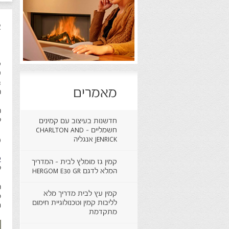
א
ק
ש
ב
מאמרים
ה
ה
ל
חדשנות בעיצוב עם קמינים
חשמליים - CHARLTON AND
מ
JENRICK אנגליה
ק
קמין גז מומלץ לבית - המדריך
ל
המלא לדגם HERGOM E30 GR
ה
קמין עץ לבית מדריך מלא
מ
לליבות קמין וטכנולוגיית חימום
ר
מתקדמת