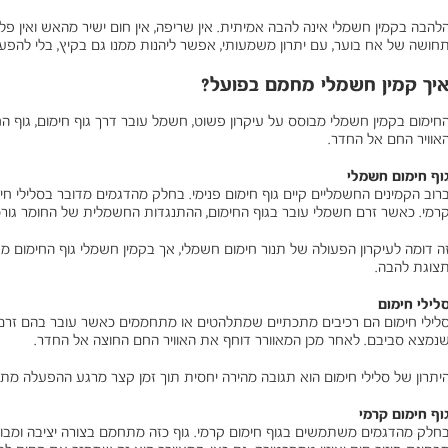
להבה בקמין חשמלי אינה להבה אמיתית. אין שריפה, אין חום ישיר מהאש ואין פלי
חושה של אח בוער, עם יתרון משמעותי, אפשר ליהנות ממנו גם בקיץ, בלי להפע
יך קמין חשמלי מחמם בפועל?
חימום בקמין חשמלי מבוסס על עיקרון פשוט, חשמל עובר דרך גוף חימום, גוף ה
אוויר החם אל החדר.
וף חימום חשמלי
רוב הקמינים החשמליים קיים גוף חימום פנימי. בחלק מהדגמים מדובר בסלילי חי
רמי. כאשר זרם חשמלי עובר בגוף החימום, ההתנגדות החשמלית של החומר גור
ה דומה לעיקרון הפעולה של תנור חימום חשמלי, אך בקמין חשמלי גוף החימום 
צוגת להבה.
לילי חימום
לילי חימום הם רכיבים מתכתיים שמתלהטים או מתחממים כאשר עובר בהם זרם 
נמצא סביבם. לאחר מכן המאוורר דוחף את האוויר החם החוצה אל החדר.
יתרון של סלילי חימום הוא תגובה מהירה יחסית תוך זמן קצר מרגע ההפעלה מתחי
וף חימום קרמי
חלק מהדגמים משתמשים בגוף חימום קרמי. גוף כזה מתחמם בצורה יציבה ומבוקר