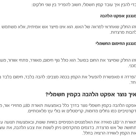
די להבין איך עובד קמין חשמלי, חשוב להפריד בין שני חלקים:
נגנון אפקט הלהבה
הו החלק שאחראי למראה של האש. הוא אינו מייצר אש אמיתית, אלא משתמש ב
הבות מרצדות.
נגנון החימום החשמלי
הו החלק שמייצר את החום בפועל. הוא כולל גוף חימום, מאוורר, פתחי אוורור, מ
כני.
פרדה זו מאפשרת להפעיל את הקמין בכמה מצבים: להבה בלבד, חימום בלבד בח
חד.
יך נוצר אפקט הלהבה בקמין חשמלי?
אפקט הלהבה בקמין חשמלי נוצר ב
קורטיביים כמו גחלים מדומות, קריסטלים או בולי עץ מלאכותיים.
תאורת ה־LED מאירה את האלמנטים הפנימיים בזוויות שונות, ובאמצעות תנוע
חושה של אש מרצדת. בדגמים מתקדמים ניתן לשנות את צבע הלהבה, את עוצמת
ת הקמין לאווירה הרצויה בחלל.