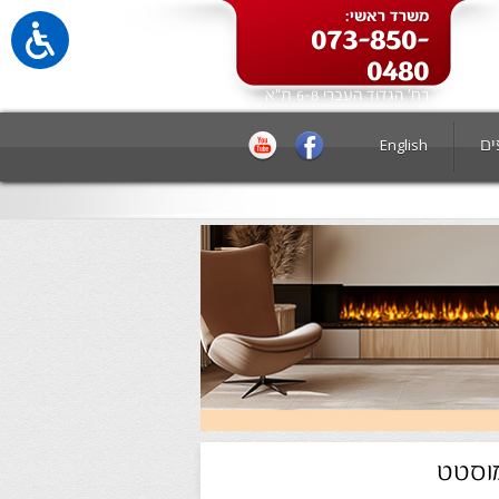
משרד ראשי:
073-850-
0480
רח' הגדוד העברי 6-8 ת"א
ים
English
מוסטט