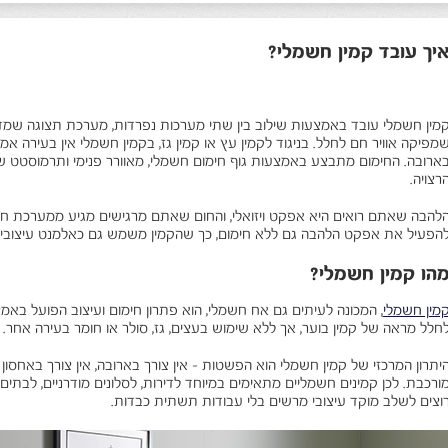
יך עובד קמין חשמלי?
מין חשמלי עובד באמצעות שילוב בין שתי מערכות נפרדות, מערכת תצוגה שמ
מפיקה אוויר חם לחלל. בניגוד לקמין עץ או קמין גז, בקמין חשמלי אין בעירה אמיתי
ארובה. החימום מתבצע באמצעות גוף חימום חשמלי, מאוורר פנימי ותרמוסטט 
רצויה.
להבה שאתם רואים היא אפקט ויזואלי, והחום שאתם מרגישים מגיע ממערכת חימ
הפעיל את אפקט הלהבה גם ללא חימום, כך שהקמין משמש גם כאלמנט עיצובי וא
הו קמין חשמלי?
מין חשמלי
, המכונה לעיתים גם אח חשמלי, הוא פתרון חימום ועיצוב הפועל באמ
חלל מראה של קמין בוער, אך ללא שימוש בעצים, גז, סולר או חומר בעירה אחר.
יתרון המרכזי של קמין חשמלי הוא הפשטות - אין צורך בארובה, אין צורך באחסון ע
ורכבת. לכן קמינים חשמליים מתאימים במיוחד לדירות, לסלונים מודרניים, לבתים 
וצים לשלב מוקד עיצובי מרשים בלי עבודות תשתית כבדות.