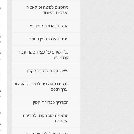
מתכונים לפיצה ופוקאצ'ה
ה
טעימים במיוחד
ת
א
התקנת ארובה קמין עץ
ה
מכינים את הקמין לחורף
ה
כל המידע על עצי הסקה עבור
ג
קמיני עץ
ב
ק
עיצוב הבית מסביב לקמין
ז
ת
קמינים מעוצבים לשידרוג העיצוב
וערך הנכס
ס
ס
ש
המדריך לבחירת קמין
ה
התאמת סוג הקמין לסביבת
המגורים
ג
ב