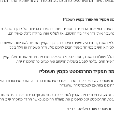
בחינת פיזור חום ואיזון טמפרטורה. גם כאן, המאוורר הוא זה שמפזר את החום לח
ה תפקיד המאוורר בקמין חשמלי?
מאוורר הוא אחד הרכיבים החשובים ביותר במערכת החימום של קמין חשמלי. תפק
העביר אותו דרך אזור גוף החימום, ואז לפלוט אותו בחזרה לחלל כאוויר חם.
לא מאוורר, החום היה נשאר בעיקר בתוך גוף הקמין ומתפזר לאט יותר. המאוורר 
לכן הוא חשוב במיוחד כאשר רוצים לחמם סלון, חדר משפחה או חלל בינוני.
גלל פעולת המאוורר, חשוב להקפיד שלא לחסום את פתחי האוורור של הקמין. חס
אוויר החם עלולה לפגוע ביעילות החימום ואף לגרום להתחממות יתר.
ה תפקיד התרמוסטט בקמין חשמלי?
רמוסטט הוא רכיב בקרה שמודד את טמפרטורת החדר או את טמפרטורת האוויר ב
חימום בהתאם לטמפרטורה שהוגדרה.
דוגמה, אם מכוונים את הקמין לטמפרטורה מסוימת, גוף החימום יעבוד עד שהחדר
ולה, התרמוסטט יכול להפסיק את פעולת החימום. כאשר החדר מתקרר שוב, ה
תרמוסטט עוזר בשלושה דברים: