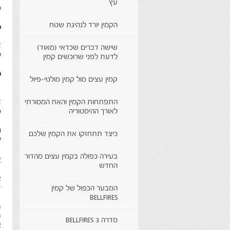
עץ
כ
הקמין יורד לנהיגת שטח
מ
ז
שישה דברים שכדאי (מאוד)
ל
לדעת לפני שרוכשים קמין
מ
קמין עצים מול קמין מולטי-פיול
התפתחות הקמין והאח המסורתי
ז
לאורך ההיסטוריה
מ
ה
כיצד תתחזקו את הקמין שלכם
י
בעירה כפולה בקמין עצים מהדור
א
החדש
ד
המבער הכפול של קמין
BELLFIRES
ת
סדרה 3 BELLFIRES
א