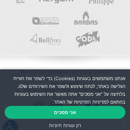
א.ברפמן
קמינים
קמין גז
קמין עץ
ויחידות בישול
אנחנו משתמשים בעוגיות (Cookies) כדי לשפר את חוויית
מכירה ושרות בפריסה ארצית
073-850-0480
הגלישה באתר, לנתח שימוש ולשפר את השירותים שלנו.
| הצהרת נגישות
| הסדרת הטיפול באריזות
בלחיצה על "אני מסכים" אתה מאשר את השימוש בעוגיות
בהתאם למדיניות הפרטיות של האתר.
אני מסכים
רק עוגיות חיוניות
עיצוב k2design