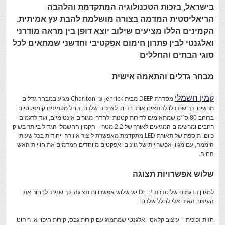
בישראל, בזכות הטכנולוגיה המתקדמת והלהבה
הריאליסטית המדמה בצורה מושלמת להבת עץ אמיתית.
הקמינים הללו מציעים שילוב יוצא דופן בין מראה מודרני
ואלגנטי לבין פתרון חימום אפקטיבי וחדשני שמתאים לכל
סוגי הבתים והחללים
מבחר גדלים והתאמה אישית
קמין חשמלי
Charlton & Jenrick
DEEP
מסדרת
מבית
מגיע במבחר גדלים
מרשים, כך שתוכלו להתאים אותו בדיוק לצרכים שלכם. החל מקמינים קומפקטיים
ברוחב 80 ס״מ שמתאימים לדירות קטנות ולחדרי מגורים אינטימיים, ועד לדגמים
רחבים ומרשימים המגיעים לאורך של 2.2 מטר – הקמין החשמלי הגדול ביותר בשוק
LED
כיום. תוספת של תאורת
מתקדמת מאפשרת ליצור אווירה ייחודית בכל שעות
היממה, עם מגוון אפשרויות של גוונים ואפקטים מיוחדים המדמים את חוויית האש
החיה.
שלוש אפשרויות תצוגה
DEEP
למגוון הדגמים של סדרת
יש שלוש אפשרויות תצוגה, כך שניתן לבחור את
העיצוב האידיאלי לחלל שלכם:
חזית זכוכית – עיצוב קלאסי ואלגנטי שמתמזג עם קירות גבס, קירות חיפוי או ריהוט