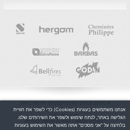
א.ברפמן
קמינים
קמין גז
קמין עץ
ויחידות בישול
מכירה ושרות בפריסה ארצית
אנחנו משתמשים בעוגיות (Cookies) כדי לשפר את חוויית
073-850-0480
הגלישה באתר, לנתח שימוש ולשפר את השירותים שלנו.
| הצהרת נגישות
| הסדרת הטיפול באריזות
בלחיצה על "אני מסכים" אתה מאשר את השימוש בעוגיות