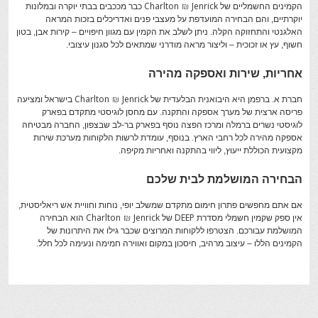
Charlton & Jenrick
הקמינים החשמליים של
כבר מככבים בבתי יוקרה ובמלונות
יוקרתיים, והם הבחירה המועדפת על מעצבי פנים ואדריכלים בזכות המראה
האלגנטי והתחזוקה הקלה. ניתן לשלב את הקמין עם מגוון חיפויים – קירות אבן, בטון
חשוף, עץ או זכוכית – וליצור מראה מודרני שמתאים לכל סגנון עיצובי.
אחריות, שירות ואספקה מהירה
Charlton & Jenrick
חברת א. ברפמן היא היבואנית הבלעדית של
בישראל ומציעה
פריסה ארצית של מערך אספקה והתקנה. עם מחסן לוגיסטי מתקדם בפארק
לוגיסטי נשרים ברמלה ומרכז הפצה נוסף בפארק בר-לב שבצפון, החברה מבטיחה
אספקה מהירה לכל רחבי הארץ. בנוסף, עומדת לרשות הלקוחות מערכת שירות
מקצועית הכוללת ייעוץ, ליווי בהתקנה ואחריות מקיפה.
הבחירה המושלמת לבית שלכם
אם אתם מחפשים פתרון חימום מתקדם שמשלב יופי, נוחות וחוויית אש ריאליסטית,
Charlton & Jenrick
DEEP
אין ספק שקמין חשמלי מסדרת
של
הוא הבחירה
המושלמת עבורכם. הצטרפו ללקוחות המרוצים שכבר גילו את היתרונות של
הקמינים הללו – עיצוב מרהיב, חיסכון במקום ואווירה חמימה ונעימה לכל חלל.