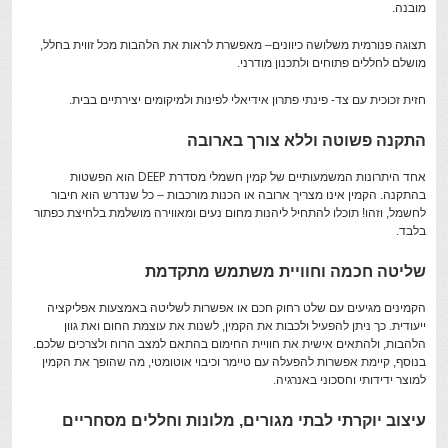
מובנה.
תצוגה פנורמית משלושה כיוונים– מאפשרת לראות את הלהבות מכל זווית בחלל,
מושלם לחללים פתוחים ולתכנון מודרני.
חזית זכוכית עם צד- פינתי פתרון אידיאלי לפינות ולמיקומים יצירתיים בבית.
התקנה פשוטה וללא צורך בארובה
DEEP
אחד היתרונות המשמעותיים של קמין חשמלי מסדרת
הוא הפשטות
בהתקנה. הקמין אינו מצריך ארובה או הכנות מורכבות – כל שנדרש הוא חיבור
לחשמל, וזהו! תוכלו להתחיל ליהנות מחום נעים ומאווירה מושלמת בלחיצת כפתור
בלבד.
שליטה חכמה וחוויית משתמש מתקדמת
הקמינים מגיעים עם שלט רחוק חכם או אפשרות לשליטה באמצעות אפליקציה
ייעודית. כך ניתן להפעיל ולכבות את הקמין, לשנות את עוצמת החום ואת גוון
הלהבות, ולהתאים אישית את חוויית החימום בהתאם למצב הרוח ולצרכים שלכם.
בנוסף, קיימת אפשרות להפעלה עם טיימר וכיבוי אוטומטי, מה שהופך את הקמין
למוצר ידידותי וחסכוני באנרגיה.
עיצוב יוקרתי לבתי מגורים, מלונות וחללים מסחריים