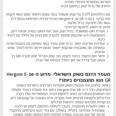
המראה המסורתי והכפרי-מודרני.
היתרון של ברזל יצוק בחימום הבית
אם החלטתם ללכת על קמין שעומד בפני עצמו, החומר ממנו עשוי הקמין
הוא קריטי. דגם ה-
Hergom E-30 GR
מבית יצרנית הפרמיום הספרדית
עשוי כולו מ
יציקת ברזל מלאה
.
מדוע זה חשוב להסקה הביתית?
אגירת חום ממושכת:
ברזל יצוק אוגר את החום בצורה יוצאת דופן.
המשמעות היא שהקמין ממשיך להקרין חום נעים אל החלל גם לאחר
כיבויו.
עמידות ואריכות ימים:
ברזל יצוק עמיד בפני עיוותים גם בטמפרטורות
קיצוניות, מה שמבטיח שהקמין יישאר אטום וייראה חדש לאורך שנים
ארוכות.
פיזור חום היקפי:
בניגוד לקמין בנוי, קמין מברזל יצוק מקרין חום רך
ונעים מכל צדדיו אל תוך החלל הפתוח של הבית.
מעמד הדגם בשוק הישראלי: מדוע ה-
Hergom E-30
GR
הוא מהנמכרים ביותר?
כאשר בוחנים את מגמות השוק וסקירות הצרכנים בישראל בשנים
האחרונות, ניכר כי ה-
Hergom E30 GR
ביסס את מעמדו כאחד מקמיני
הגז הנפוצים והנמכרים ביותר לחימום הבית. הפופולריות שלו בקרב
אדריכלים ולקוחות פרטיים אינה מקרית, והיא נשענת על קונצנזוס רחב
בביקורות המדגיש מספר יתרונות מרכזיים:
חוויה ויזואלית מהפנטת:
מעבר ליעילות החימום, לקמין יש להבה
עוצמתית ומרהיבה ביופייה. בשילוב עם גזרי העץ הקרמיים, מתקבל
מראה של אש טבעית, עשירה ומלאת חיים המהווה מוקד משיכה