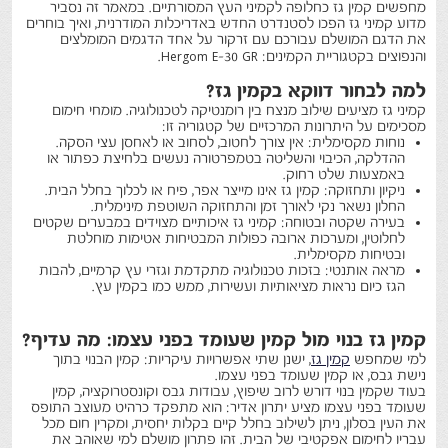
מחפשים קמין גז כחלופה לקמיני העץ המסורתיים. במאמר זה נסביר
מדוע קמיני גז הפכו לסטנדרט החדש באדריכלות המודרנית, ואיך בוחרים
את הדגם המושלם עבורכם עם זרקור על אחד הדגמים המומלצים
והנפוצים בקטגוריית הקמינים:
Hergom E-30 GR
.
למה לבחור דווקא בקמין גז?
קמיני גז מציעים שילוב מנצח בין רומנטיקה לטכנולוגיה. מומחי חימום
מסכימים על היתרונות המרכזיים של קטגוריה זו:
נוחות מקסימלית:
אין צורך לחטוב, לסחוב או לאחסן עצי הסקה.
ההדלקה, הכיבוי והשליטה בטמפרטורה נעשים בלחיצת כפתור או
באמצעות שלט רחוק.
ניקיון ותחזוקה:
קמין גז אינו מייצר אפר, פיח או לכלוך בחלל הבית.
החלון נשאר נקי לאורך זמן והתחזוקה השוטפת מינימלית.
בעירה שקטה ובטוחה:
קמיני גז איכותיים מצוידים במבערים
שקטים
לחלוטין, ומערכות ארובה כפולות המבטיחות אטימות מוחלטת
ובטיחות מקסימלית.
מראה אותנטי:
בזכות טכנולוגיה מתקדמת וגזרי עץ קרמיים, להבות
הגז כיום נראות מציאותיות ועשירות, ממש כמו בקמין עץ.
קמין גז בנוי מול קמין שעומד בפני עצמו: מה עדיף?
למי שמחפש
קמין גז
, ישנן שתי אפשרויות עיקריות: קמין הבנוי בתוך
נישת גבס, או קמין שעומד בפני עצמו.
בעוד שקמין בנוי דורש לרוב שיפוץ, עבודות גבס וקונסטרוקציה, קמין
שעומד בפני עצמו מציע יתרון אדיר: הוא מתפקד כרהיט מעוצב התופס
את העין בסלון, ניתן לשילוב בחלל קיים בקלות יחסית, ומקרין חום מכל
עבריו לחימום אפקטיבי של הבית. זהו פתרון מושלם למי שאוהב את