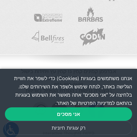
א.ברפמן
קמינים
קמין גז
קמין עץ
ויחידות בישול
מכירה ושרות בפריסה ארצית
אנחנו משתמשים בעוגיות (Cookies) כדי לשפר את חוויית
073-850-0480
הגלישה באתר, לנתח שימוש ולשפר את השירותים שלנו.
| הצהרת נגישות
| הסדרת הטיפול באריזות
בלחיצה על "אני מסכים" אתה מאשר את השימוש בעוגיות
בהתאם למדיניות הפרטיות של האתר.
אני מסכים
עיצוב k2design
רק עוגיות חיוניות
פיתוח Interactive Thoughts