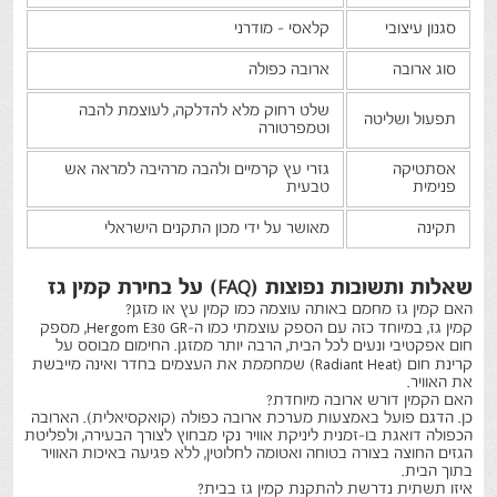
סגנון עיצובי
קלאסי - מודרני
סוג ארובה
ארובה כפולה
שלט רחוק מלא להדלקה, לעוצמת להבה
תפעול ושליטה
וטמפרטורה
אסתטיקה
גזרי עץ קרמיים ולהבה מרהיבה למראה אש
פנימית
טבעית
תקינה
מאושר על ידי מכון התקנים הישראלי
שאלות ותשובות נפוצות (
FAQ
) על בחירת קמין גז
האם קמין גז מחמם באותה עוצמה כמו קמין עץ או מזגן?
קמין גז, במיוחד כזה עם הספק עוצמתי כמו ה-
Hergom E30 GR
, מספק
חום אפקטיבי ונעים לכל הבית, הרבה יותר ממזגן. החימום מבוסס על
קרינת חום (
Radiant Heat
) שמחממת את העצמים בחדר ואינה מייבשת
את האוויר.
האם הקמין דורש ארובה מיוחדת?
כן. הדגם פועל באמצעות מערכת ארובה כפולה (קואקסיאלית). הארובה
הכפולה דואגת בו-זמנית ליניקת אוויר נקי מבחוץ לצורך הבעירה, ולפליטת
הגזים החוצה בצורה בטוחה ואטומה לחלוטין, ללא פגיעה באיכות האוויר
בתוך הבית.
איזו תשתית נדרשת להתקנת קמין גז בבית?