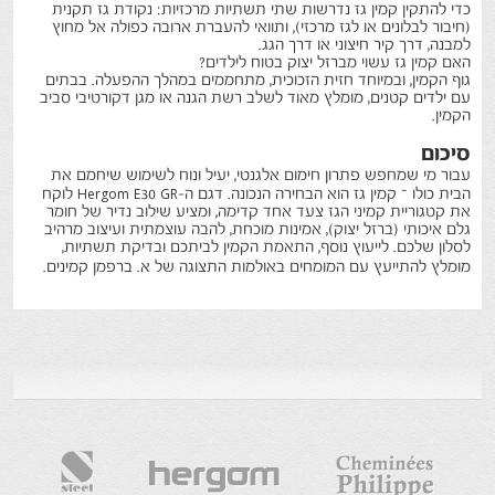
כדי להתקין קמין גז נדרשות שתי תשתיות מרכזיות: נקודת גז תקנית
(חיבור לבלונים או לגז מרכזי), ותוואי להעברת ארובה כפולה אל מחוץ
למבנה, דרך קיר חיצוני או דרך הגג.
האם קמין גז עשוי מברזל יצוק בטוח לילדים?
גוף הקמין, ובמיוחד חזית הזכוכית, מתחממים במהלך ההפעלה. בבתים
עם ילדים קטנים, מומלץ מאוד לשלב רשת הגנה או מגן דקורטיבי סביב
הקמין.
סיכום
עבור מי שמחפש פתרון חימום אלגנטי, יעיל ונוח לשימוש שיחמם את
הבית כולו – קמין גז הוא הבחירה הנכונה. דגם ה-
Hergom E30 GR
לוקח
את קטגוריית קמיני הגז צעד אחד קדימה, ומציע שילוב נדיר של חומר
גלם איכותי (ברזל יצוק), אמינות מוכחת, להבה עוצמתית ועיצוב מרהיב
לסלון שלכם. לייעוץ נוסף, התאמת הקמין לביתכם ובדיקת תשתיות,
מומלץ להתייעץ עם המומחים באולמות התצוגה של
א. ברפמן קמינים
.