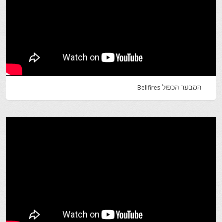
המבער הכפול ‬‏Bellfires ‬‏