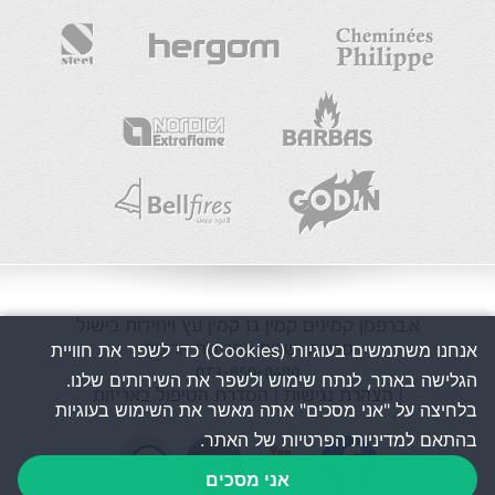
א.ברפמן
קמינים
קמין גז
קמין עץ
ויחידות בישול
מכירה ושרות בפריסה ארצית
אנחנו משתמשים בעוגיות (Cookies) כדי לשפר את חוויית
073-850-0480
הגלישה באתר, לנתח שימוש ולשפר את השירותים שלנו.
| הצהרת נגישות
| הסדרת הטיפול באריזות
בלחיצה על "אני מסכים" אתה מאשר את השימוש בעוגיות
בהתאם למדיניות הפרטיות של האתר.
אני מסכים