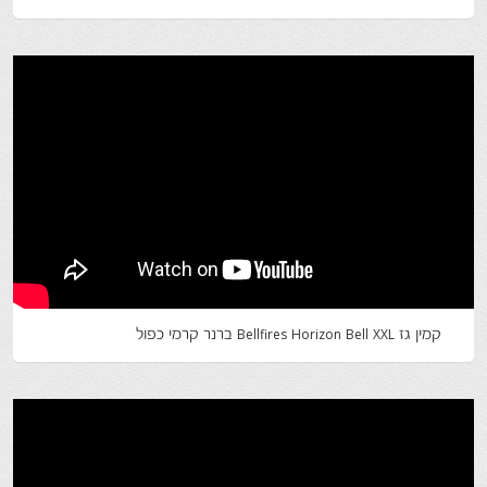
‪Bellfires Horizon Bell XXL קמין גז‬‏ ברנר קרמי כפול