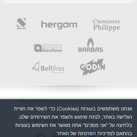
א.ברפמן
קמינים
קמין גז
קמין עץ
ויחידות בישול
מכירה ושרות בפריסה ארצית
אנחנו משתמשים בעוגיות (Cookies) כדי לשפר את חוויית
073-850-0480
הגלישה באתר, לנתח שימוש ולשפר את השירותים שלנו.
| הצהרת נגישות
| הסדרת הטיפול באריזות
בלחיצה על "אני מסכים" אתה מאשר את השימוש בעוגיות
בהתאם למדיניות הפרטיות של האתר.