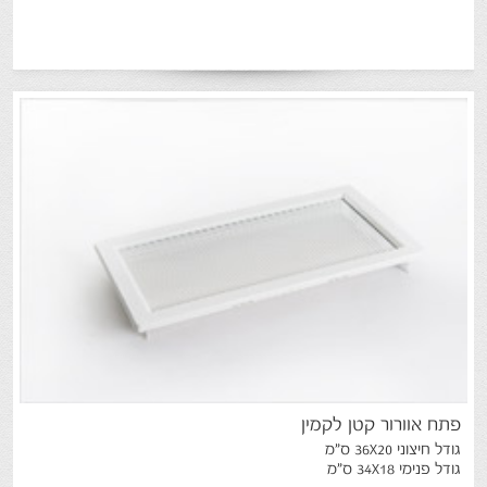
פתח
אוורור
קטן
לקמין
גודל חיצוני 36X20 ס"מ
גודל פנימי 34X18 ס"מ