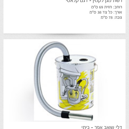
רשת
מגן
לקמין
-
דגם
קלאסי
רוחב: חזית 69 ס"מ
אורך: כל צד 38 ס"מ
גובה: 78 ס"מ
דלי
שואב
אפר
-
ביתי