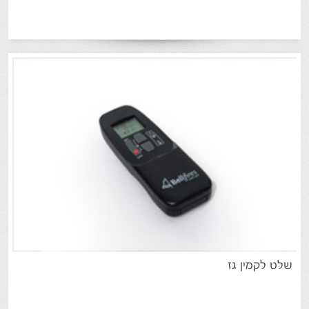
שלט
לקמין
גז