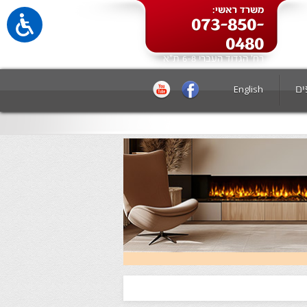
משרד ראשי:
073-850-
0480
רח' הגדוד העברי 6-8 ת"א
ים
English