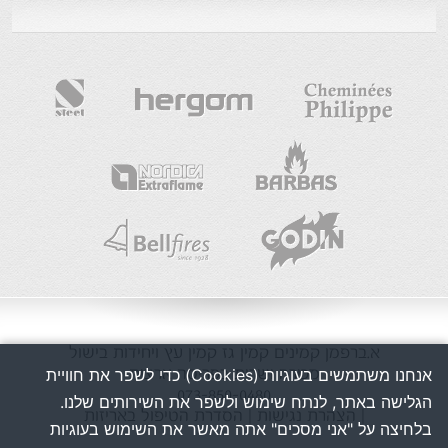
א.ברפמן
קמינים
קמין גז
קמין עץ
ויחידות בישול
אנחנו משתמשים בעוגיות (Cookies) כדי לשפר את חוויית
מכירה ושרות בפריסה ארצית
073-850-0480
הגלישה באתר, לנתח שימוש ולשפר את השירותים שלנו.
| הצהרת נגישות
| הסדרת הטיפול באריזות
בלחיצה על "אני מסכים" אתה מאשר את השימוש בעוגיות