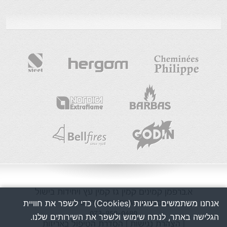
א.ברפמן
קמינים
קמין גז
קמין עץ
ויחידות בישול
אנחנו משתמשים בעוגיות (Cookies) כדי לשפר את חוויית
מכירה ושרות בפריסה ארצית
073-850-0480
הגלישה באתר, לנתח שימוש ולשפר את השירותים שלנו.
| הצהרת נגישות
| הסדרת הטיפול באריזות