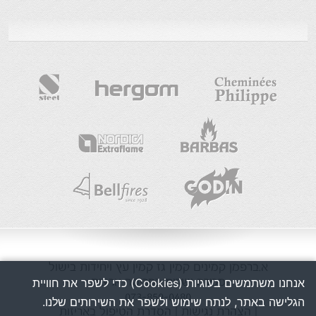
א.ברפמן
קמינים
קמין גז
קמין עץ
ויחידות בישול
אנחנו משתמשים בעוגיות (Cookies) כדי לשפר את חוויית
מכירה ושרות בפריסה ארצית
073-850-0480
הגלישה באתר, לנתח שימוש ולשפר את השירותים שלנו.
| הצהרת נגישות
| הסדרת הטיפול באריזות