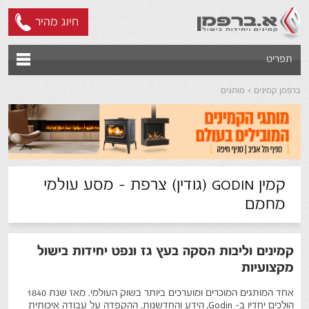
חיוג מהיר
תפריט
ברפמן קמינים
מותגים
קמין GODIN (גודין) צרפת - מסע עולמי
מחמם
קמינים וליבות הסקה בעץ גז ונפט יחידות בישול
מקצועיות
אחד המותגים המוכרים ומוערכים ביותר בשוק העולמי. מאז שנת 1840
הולכים יחדיו ב- Godin, הידע והחדשנות. ההקפדה על עבודה איכותית