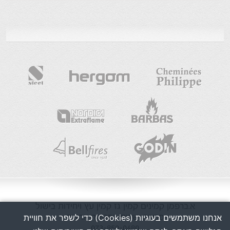
א.ברפמן
קמינים
קמין גז
קמין עץ
ויחידות בישול
מכירה ושרות בפריסה ארצית
אנחנו משתמשים בעוגיות (Cookies) כדי לשפר את חוויית
073-850-0480