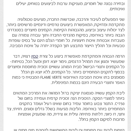
ובחירה נבונה של חומרים, מעניקות ערבות לביצועים בטוחים, יעילים
ואיכותיים.
שני המפעלים לעיבוד והרכבה, שברשות החברה, מציעים טכנולוגיה
מתקדמת ומדויקת, המאפשרת ביצועים טרמיים ודינמיים מרשימים ביותר,
לצד יכולות עיצוב וביצוע, מהגבוהות הקיימות. הקמינים מיוצרים בסטנדרט
הגבוה ביותר באירופה, בפיקוח מהנדסי החברה ותוך עבודה צמודה עם
מעבדות אבטחת איכות חיצוניות. כל חומרי הגלם הינם על בסיס עופרות
טבעיות וכל תהליך הייצור מתבצע תוך הקפדה יתרה על איכות הסביבה.
הרמה הגבוהה והמתקדמת מאפשרת ביצוע כל צורת
קמין
רצויה, דבר
שמעשיר ומגוון את תמהיל הדגמים, גימור יוצא דופן ומעל הכל, בטיחות-
כל הקמינים ותנורי הבישול מבית המותג עשויים זכוכית מחוסמת ומיוצרים
בכפוף לתקנים המחמירים ביותר. כל הקמינים, ללא יוצא מן הכלל
מסומנים בתו איכות הסביבה האירופאי FLAME VERTE המבטיח כי כמות
האפר ותוצרי הבעירה הינם בכמות המינימלית.
ליבת הקמין עשויה סגסוגת יציקת ברזל המהווה את המרכיב המתאים
ביותר למוצרי הסקה. הזכוכית הנה זכוכית קרמית ועמידה בחום של
Cº750. התנור צבוע בחומר עמיד בחום שאינו רעיל ועומד בתקנים
המחמירים ביותר באירופה. הליבות מגיעות בשלל גדלים וסוגים. חזיתי, צד
וחצי, דו כיווני, דלתות פתיחה עילית או צידית, מה שמעניק אופציות
מרובות למיקום הקמין בחלל.
קיימות ליבות עם מפוחים וכן ליבות המשמשות להסקת מים חמים או